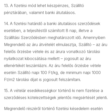
13. A fizetési mód lehet készpénzes, Szállító
pénztárában, valamint banki átutalásos.
14. A fizetési határidő a banki átutalásos szerződések
esetében, a teljesítéstől számított 8 nap, illetve a
Szállítási Szerződésben meghatározott idő. Amennyiben
Megrendelő az áru átvételét elmulasztja, Szállító – az áru
felelős őrzésbe vétele és az árura vonatkozó tárolási
nyilatkozat kibocsátása mellett – jogosult az áru
ellenértékét leszámlázni. Az áru felelős őrzésbe vétele
esetén Szállító napi 100 Ft/kg, de minimum napi 1000
Ft/m2 tárolási díjat is jogosult felszámítani.
15. A vételár esedékességkor történő ki nem fizetése a
szerződéses kötelezettségek jelentős megsértését jelenti.
Megrendelő részéről történő fizetési késedelem esetén