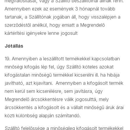
megvalósítását, vagy a Szállító beszállítóinál állnak fenn.
Amennyiben ezek az események 3 hónapnál tovább
tartanak, a Szállítónak jogában áll, hogy visszalépjen a
szerződéstől anélkül, hogy emiatt a Megrendelő
kártérítési igényekre lenne jogosult
Jótállás
19. Amennyiben a leszállított termékekkel kapcsolatban
minőségi kifogás lép fel, úgy Szállító köteles azokat
kifogástalan minőségű termékkel kicserélni ill. ha hibája
javítható, azt kijavítani. Amennyiben a kifogásolt termék
nem kerül sem kicserélésre, sem javításra, úgy
Megrendelő árcsökkentésre válik jogosulttá, mely
árcsökkentés a kifogásolt és a vállalt minőségű áruk árai
közti különbség alapján számítandó.
Szállító felelőssége a minőségileg kifogásolt termékekkel