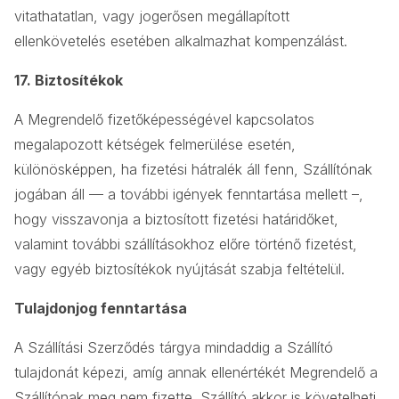
vitathatatlan, vagy jogerősen megállapított
ellenkövetelés esetében alkalmazhat kompenzálást.
17. Biztosítékok
A Megrendelő fizetőképességével kapcsolatos
megalapozott kétségek felmerülése esetén,
különösképpen, ha fizetési hátralék áll fenn, Szállítónak
jogában áll — a további igények fenntartása mellett –,
hogy visszavonja a biztosított fizetési határidőket,
valamint további szállításokhoz előre történő fizetést,
vagy egyéb biztosítékok nyújtását szabja feltételül.
Tulajdonjog fenntartása
A Szállítási Szerződés tárgya mindaddig a Szállító
tulajdonát képezi, amíg annak ellenértékét Megrendelő a
Szállítónak meg nem fizette. Szállító akkor is követelheti