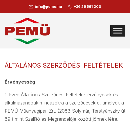
info@pemu.hu
+36 26 561 200
ÁLTALÁNOS SZERZŐDÉSI FELTÉTELEK
Érvényesség
1. Ezen Általános Szerződési Feltételek érvényesek és
alkalmazandóak mindazokra a szerződésekre, amelyek a
PEMŰ Műanyagipari Zrt. (2083 Solymár, Terstyánszky út
89.) mint Szállító és Megrendelője között jönnek létre.