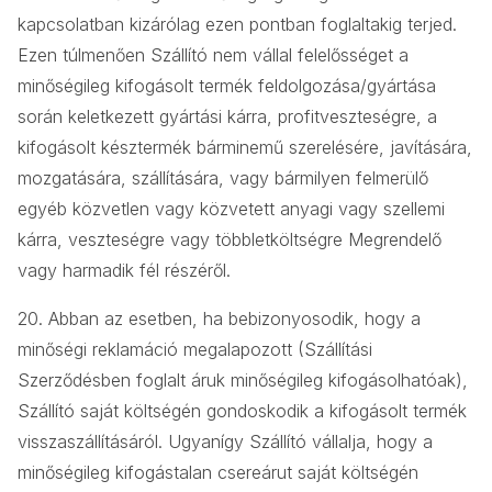
kapcsolatban kizárólag ezen pontban foglaltakig terjed.
Ezen túlmenően Szállító nem vállal felelősséget a
minőségileg kifogásolt termék feldolgozása/gyártása
során keletkezett gyártási kárra, profitveszteségre, a
kifogásolt késztermék bárminemű szerelésére, javítására,
mozgatására, szállítására, vagy bármilyen felmerülő
egyéb közvetlen vagy közvetett anyagi vagy szellemi
kárra, veszteségre vagy többletköltségre Megrendelő
vagy harmadik fél részéről.
20. Abban az esetben, ha bebizonyosodik, hogy a
minőségi reklamáció megalapozott (Szállítási
Szerződésben foglalt áruk minőségileg kifogásolhatóak),
Szállító saját költségén gondoskodik a kifogásolt termék
visszaszállításáról. Ugyanígy Szállító vállalja, hogy a
minőségileg kifogástalan csereárut saját költségén