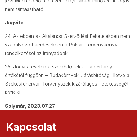
jelzi Megrendelő felé ezen tényt, akkor minőségi kifogás
nem támasztható.
Jogvita
24. Az ebben az Általános Szerződési Feltételekben nem
szabályozott kérdésekben a Polgári Törvénykönyv
rendelkezései az irányadóak.
25. Jogvita esetén a szerződő felek – a pertárgy
értékétől függően – Budakörnyéki Járásbíróság, illetve a
Székesfehérvári Törvényszék kizárólagos illetékességét
kötik ki.
Solymár, 2023.07.27
Kapcsolat