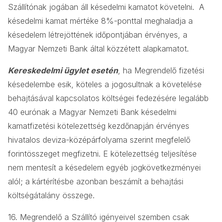
Szállítónak jogában áll késedelmi kamatot követelni. A
késedelmi kamat mértéke 8%-ponttal meghaladja a
késedelem létrejöttének időpontjában érvényes, a
Magyar Nemzeti Bank által közzétett alapkamatot.
Kereskedelmi ügylet esetén
, ha Megrendelő fizetési
késedelembe esik, köteles a jogosultnak a követelése
behajtásával kapcsolatos költségei fedezésére legalább
40 eurónak a Magyar Nemzeti Bank késedelmi
kamatfizetési kötelezettség kezdőnapján érvényes
hivatalos deviza-középárfolyama szerint megfelelő
forintösszeget megfizetni. E kötelezettség teljesítése
nem mentesít a késedelem egyéb jogkövetkezményei
alól; a kártérítésbe azonban beszámít a behajtási
költségátalány összege.
16. Megrendelő a Szállító igényeivel szemben csak