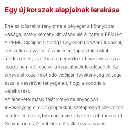
Egy új korszak alapjainak lerakása
Erre az időszakra rányomta a bélyegét a könnyűipar
válsága, amely kemény kihívások elé állította a PEMÜ-t.
A PEMÜ Cipőipari Üzletága Cegléden korszerű tudással,
nemzetközi gyártási és minőségi tapasztalatokkal
rendezkedett, azonban a megváltozott piaci viszonyok
között nem volt esélye a kapacitások lekötésének. Az
árbevétel közel felét adó cipőipari tevékenység válsága
azzal a veszéllyel fenyegetett, hogy elsodorja a
vállalkozást.
Az árbevétel másik felét kitevő műanyagipari
tevékenység elavult gépparkkal, szétaprózott szervezeti
keretek és bizonytalan piaci viszonyok között működött
Solymáron és Zsámbékon. A vállalkozás magas