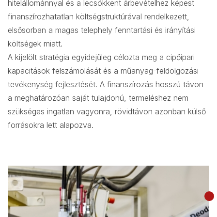
hitelállománnyal és a lecsökkent árbevételhez képest
finanszírozhatatlan költségstruktúrával rendelkezett,
elsősorban a magas telephely fenntartási és irányítási
költségek miatt.
A kijelölt stratégia egyidejűleg célozta meg a cipőipari
kapacitások felszámolását és a műanyag-feldolgozási
tevékenység fejlesztését. A finanszírozás hosszú távon
a meghatározóan saját tulajdonú, termeléshez nem
szükséges ingatlan vagyonra, rövidtávon azonban külső
forrásokra lett alapozva.