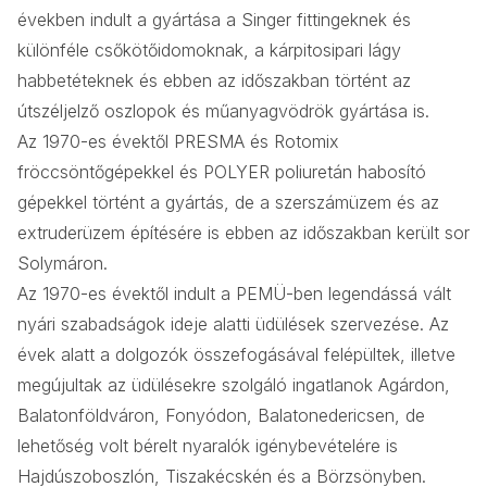
években indult a gyártása a Singer fittingeknek és
különféle csőkötőidomoknak, a kárpitosipari lágy
habbetéteknek és ebben az időszakban történt az
útszéljelző oszlopok és műanyagvödrök gyártása is.
Az 1970-es évektől PRESMA és Rotomix
fröccsöntőgépekkel és POLYER poliuretán habosító
gépekkel történt a gyártás, de a szerszámüzem és az
extruderüzem építésére is ebben az időszakban került sor
Solymáron.
Az 1970-es évektől indult a PEMÜ-ben legendássá vált
nyári szabadságok ideje alatti üdülések szervezése. Az
évek alatt a dolgozók összefogásával felépültek, illetve
megújultak az üdülésekre szolgáló ingatlanok Agárdon,
Balatonföldváron, Fonyódon, Balatonedericsen, de
lehetőség volt bérelt nyaralók igénybevételére is
Hajdúszoboszlón, Tiszakécskén és a Börzsönyben.