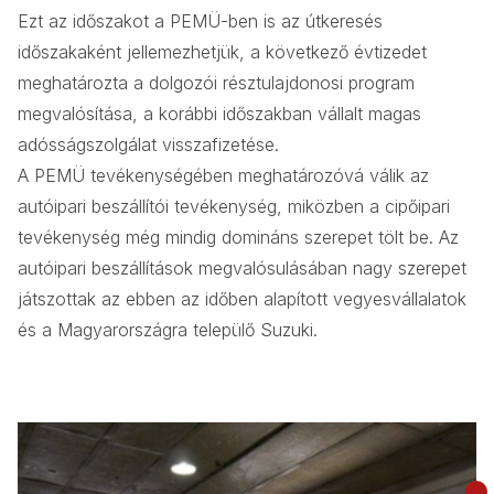
Ezt az időszakot a PEMÜ-ben is az útkeresés
időszakaként jellemezhetjük, a következő évtizedet
meghatározta a dolgozói résztulajdonosi program
megvalósítása, a korábbi időszakban vállalt magas
adósságszolgálat visszafizetése.
A PEMÜ tevékenységében meghatározóvá válik az
autóipari beszállítói tevékenység, miközben a cipőipari
tevékenység még mindig domináns szerepet tölt be. Az
autóipari beszállítások megvalósulásában nagy szerepet
játszottak az ebben az időben alapított vegyesvállalatok
és a Magyarországra települő Suzuki.