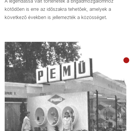
A legendássá vált történetek a brigádmozgalomhoz
kötődően is erre az időszakra tehetőek, amelyek a
következő években is jellemezték a közösséget.