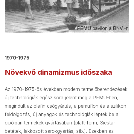
1970-1975
Növekvő dinamizmus időszaka
Az 1970-1975-ös években modern termelőberendezések,
új technológiák egész sora jelent meg a PEMÜ-ben,
megindult az olefin csőgyártás, a pemüflon és a szilikon
feldolgozás, új anyagok és technológiák léptek be a
cipőipari termékek gyártásában (platt-form, Siesta-
betétek, lakkozott sarokgyártás, stb.). Ezekben az