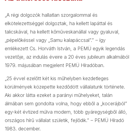
„A régi dolgozók hallatlan szorgalommal és
elkötelezettséggel dolgoztak, ha kellett lapáttal és
talicskával, ha kellett kőműveskanállal vagy gyaluval,
„pépelőkéssel vagy „Samu kalapáccsal”.” – így
emlékezett Cs. Horváth István, a PEMÜ egyik legendás
vezetője, az indulás éveire a 20 éves jubileum alkalmából
1979. májusában megjelent PEMÜ Híradóban.
„25 évvel ezelőtt két kis műhelyben kezdetleges
körülmények közepette kezdődött vállalatunk története.
Aki akkor látta ezeket a parányi műhelyeket, talán
álmában sem gondolta volna, hogy ebből a „kocerájból”
egy-két évtized múlva modern, több gyáregységből álló,
országos hírű vállalat születik, fejlődik.” – PEMÜ Híradó
1983. december.