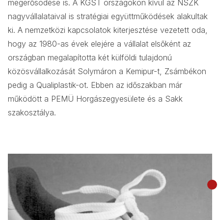
megerősödése is. A KGST országokon kívül az NSZK
nagyvállalataival is stratégiai együttműködések alakultak
ki. A nemzetközi kapcsolatok kiterjesztése vezetett oda,
hogy az 1980-as évek elejére a vállalat elsőként az
országban megalapította két külföldi tulajdonú
közösvállalkozását Solymáron a Kemipur-t, Zsámbékon
pedig a Qualiplastik-ot. Ebben az időszakban már
működött a PEMÜ Horgászegyesülete és a Sakk
szakosztálya.