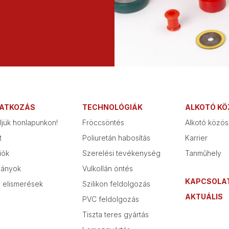
ATKOZÁS
TECHNOLÓGIÁK
ALKOTÓ K
jük honlapunkon!
Fröccsöntés
Alkotó közös
t
Poliuretán habosítás
Karrier
iók
Szerelési tevékenység
Tanműhely
ványok
Vulkollán öntés
KAPCSOLA
 elismerések
Szilikon feldolgozás
AKTUÁLIS
PVC feldolgozás
Tiszta teres gyártás