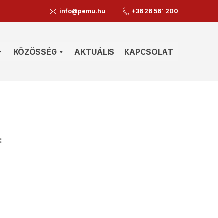
info@pemu.hu
+36 26 561 200
KÖZÖSSÉG
AKTUÁLIS
KAPCSOLAT
: