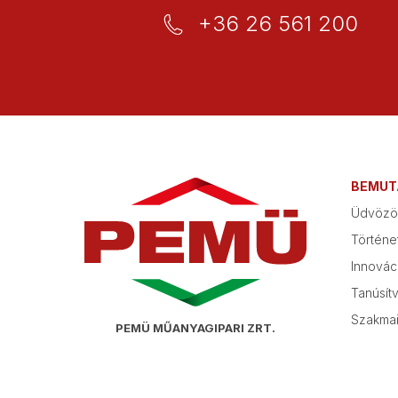
+36 26 561 200
BEMUT
Üdvözöl
Történe
Innovác
Tanúsít
Szakmai
PEMÜ MŰANYAGIPARI ZRT.