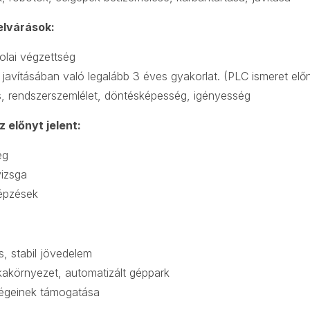
elvárások:
olai végzettség
javításában való legalább 3 éves gyakorlat. (PLC ismeret elő
, rendszerszemlélet, döntésképesség, igényesség
 előnyt jelent:
ég
vizsga
épzések
, stabil jövedelem
akörnyezet, automatizált géppark
ségeinek támogatása