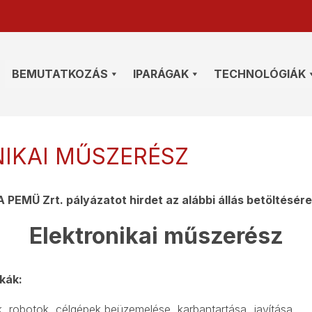
BEMUTATKOZÁS
IPARÁGAK
TECHNOLÓGIÁK
IKAI MŰSZERÉSZ
A PEMÜ Zrt. pályázatot hirdet az alábbi állás betöltésére
Elektronikai műszerész
kák:
 robotok, célgépek beüzemelése, karbantartása, javítása