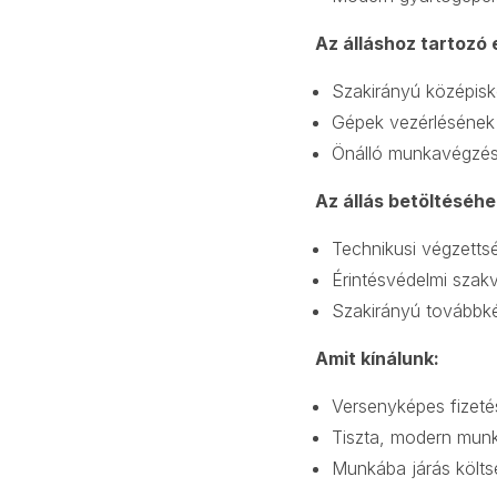
Az álláshoz tartozó 
Szakirányú középisk
Gépek vezérlésének 
Önálló munkavégzés
Az állás betöltéséhez
Technikusi végzetts
Érintésvédelmi szak
Szakirányú továbbk
Amit kínálunk:
Versenyképes fizetés
Tiszta, modern munk
Munkába járás költ