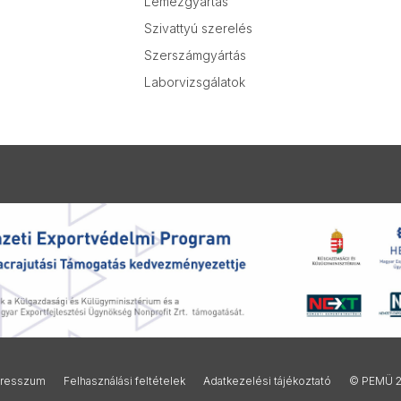
Lemezgyártás
Szivattyú szerelés
Szerszámgyártás
Laborvizsgálatok
resszum
Felhasználási feltételek
Adatkezelési tájékoztató
© PEMÜ 