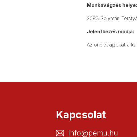
Munkavégzés helye
2083 Solymár, Terstyá
Jelentkezés módja:
Az önéletrajzokat a ka
Kapcsolat
info@pemu.hu