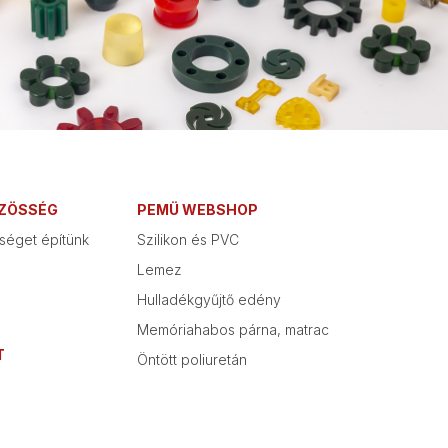
ÖZÖSSÉG
PEMÜ WEBSHOP
séget építünk
Szilikon és PVC
Lemez
Hulladékgyűjtő edény
Memóriahabos párna, matrac
T
Öntött poliuretán