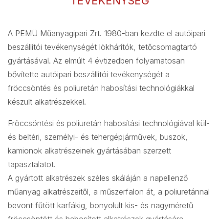
TEVÉKENYSÉG
A PEMÜ Műanyagipari Zrt. 1980-ban kezdte el autóipari
beszállítói tevékenységét lökhárítók, tetőcsomagtartó
gyártásával. Az elmúlt 4 évtizedben folyamatosan
bővítette autóipari beszállítói tevékenységét a
fröccsöntés és poliuretán habosítási technológiákkal
készült alkatrészekkel.
Fröccsöntési és poliuretán habosítási technológiával kül-
és beltéri, személyi- és tehergépjárművek, buszok,
kamionok alkatrészeinek gyártásában szerzett
tapasztalatot.
A gyártott alkatrészek széles skáláján a napellenző
műanyag alkatrészeitől, a műszerfalon át, a poliuretánnal
bevont fűtött karfákig, bonyolult kis- és nagyméretű
fröccsöntött és habosított alkatrészek gyártására