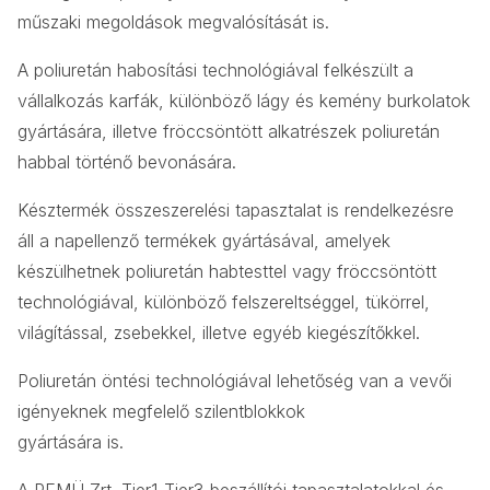
műszaki megoldások megvalósítását is.
A poliuretán habosítási technológiával felkészült a
vállalkozás karfák, különböző lágy és kemény burkolatok
gyártására, illetve fröccsöntött alkatrészek poliuretán
habbal történő bevonására.
Késztermék összeszerelési tapasztalat is rendelkezésre
áll a napellenző termékek gyártásával, amelyek
készülhetnek poliuretán habtesttel vagy fröccsöntött
technológiával, különböző felszereltséggel, tükörrel,
világítással, zsebekkel, illetve egyéb kiegészítőkkel.
Poliuretán öntési technológiával lehetőség van a vevői
igényeknek megfelelő szilentblokkok
gyártására is.
A PEMÜ Zrt. Tier1-Tier3 beszállítói tapasztalatokkal és