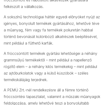
felkészült a vállalkozás.
A sokszínű technológiai háttér egyedi előnyöket nyújt az
igényes, bonyolult termékek gyártásához, lehetővé téve
a műanyag, fém vagy fa termékek poliuretán habbal
történő bevonását különböző alkatrészek beépítésével,
mint például a fűthető karfák.
A fröccsöntött termékek gyártási lehetőségei a néhány
grammsúlyú termékektől – mint például a napellenző
rögzítő elem – a néhány kilós termékekig – mint például
az ajtóburkolatok vagy a külső küszöbök – széles
termékskálájáig terjednek.
A PEMÜ Zrt.-nél rendelkezésre áll a fémre történő
fröccsöntési tapasztalat, valamint a műszaki műanyagok
feldolgozása, amely lehetővé teszi a bonyolultabb