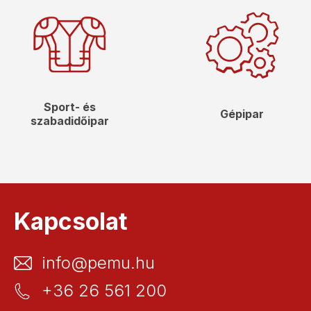
Sport- és
Gépipar
szabadidőipar
Kapcsolat
info@pemu.hu
+36 26 561 200