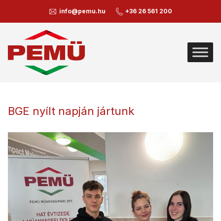
info@pemu.hu
+36 26 561 200
BGE nyílt napján jártunk