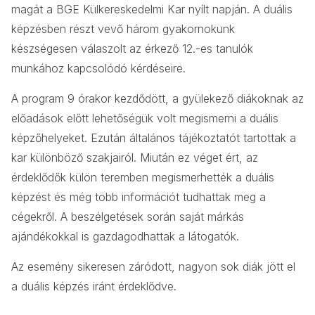
magát a BGE Külkereskedelmi Kar nyílt napján. A duális
képzésben részt vevő három gyakornokunk
készségesen válaszolt az érkező 12.-es tanulók
munkához kapcsolódó kérdéseire.
A program 9 órakor kezdődött, a gyülekező diákoknak az
előadások előtt lehetőségük volt megismerni a duális
képzőhelyeket. Ezután általános tájékoztatót tartottak a
kar különböző szakjairól. Miután ez véget ért, az
érdeklődők külön teremben megismerhették a duális
képzést és még több információt tudhattak meg a
cégekről. A beszélgetések során saját márkás
ajándékokkal is gazdagodhattak a látogatók.
Az esemény sikeresen záródott, nagyon sok diák jött el
a duális képzés iránt érdeklődve.