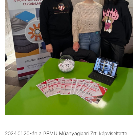
2024.01.20-án a PEMÜ Műanyagipari Zrt. képviseltette