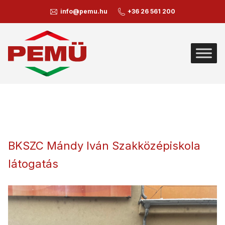
info@pemu.hu
+36 26 561 200
BKSZC Mándy Iván Szakközépiskola
látogatás