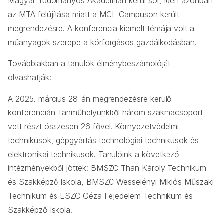
Magyar Tudományos Akadémián kerül sor, idén azonban
az MTA felújítása miatt a MOL Campuson került
megrendezésre. A konferencia kiemelt témája volt a
műanyagok szerepe a körforgásos gazdálkodásban.
Továbbiakban a tanulók élménybeszámolóját
olvashatják:
A 2025. március 28-án megrendezésre kerülő
konferencián Tanműhelyünkből három szakmacsoport
vett részt összesen 26 fővel. Környezetvédelmi
technikusok, gépgyártás technológiai technikusok és
elektronikai technikusok. Tanulóink a következő
intézményekből jöttek: BMSZC Than Károly Technikum
és Szakképző Iskola, BMSZC Wesselényi Miklós Műszaki
Technikum és ESZC Géza Fejedelem Technikum és
Szakképző Iskola.