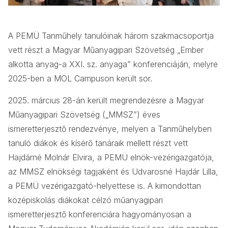
A PEMÜ Tanműhely tanulóinak három szakmacsoportja
vett részt a Magyar Műanyagipari Szövetség „Ember
alkotta anyag-a XXI. sz. anyaga” konferenciáján, melyre
2025-ben a MOL Campuson került sor.
2025. március 28-án került megrendezésre a Magyar
Műanyagipari Szövetség („MMSZ”) éves
ismeretterjesztő rendezvénye, melyen a Tanműhelyben
tanuló diákok és kísérő tanáraik mellett részt vett
Hajdárné Molnár Elvira, a PEMÜ elnök-vezérigazgatója,
az MMSZ elnökségi tagjaként és Udvarosné Hajdár Lilla,
a PEMÜ vezérigazgató-helyettese is. A kimondottan
középiskolás diákokat célzó műanyagipari
ismeretterjesztő konferenciára hagyományosan a