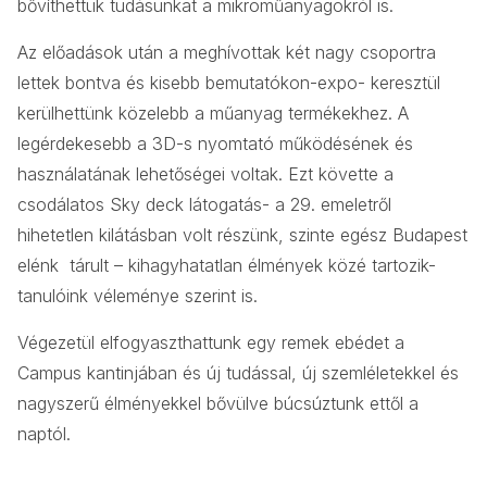
bővíthettük tudásunkat a mikroműanyagokról is.
Az előadások után a meghívottak két nagy csoportra
lettek bontva és kisebb bemutatókon-expo- keresztül
kerülhettünk közelebb a műanyag termékekhez. A
legérdekesebb a 3D-s nyomtató működésének és
használatának lehetőségei voltak. Ezt követte a
csodálatos Sky deck látogatás- a 29. emeletről
hihetetlen kilátásban volt részünk, szinte egész Budapest
elénk tárult – kihagyhatatlan élmények közé tartozik-
tanulóink véleménye szerint is.
Végezetül elfogyaszthattunk egy remek ebédet a
Campus kantinjában és új tudással, új szemléletekkel és
nagyszerű élményekkel bővülve búcsúztunk ettől a
naptól.