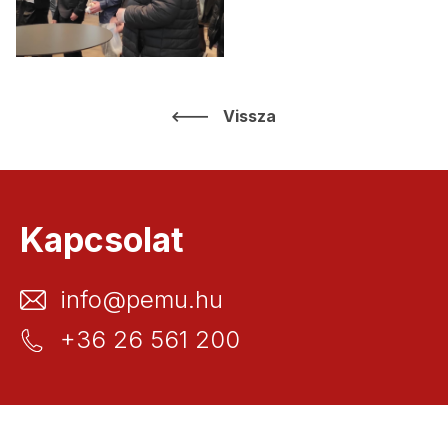
Vissza
Kapcsolat
info@pemu.hu
+36 26 561 200