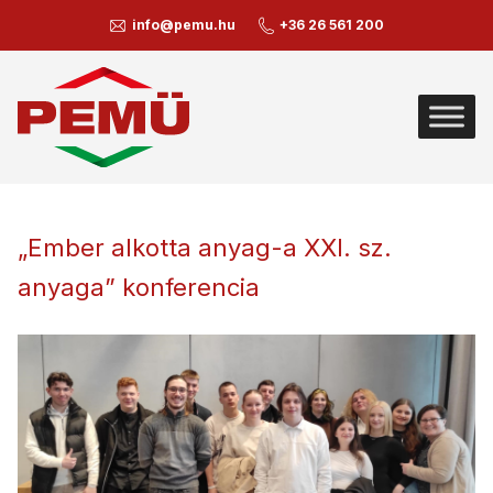
info@pemu.hu
+36 26 561 200
„Ember alkotta anyag-a XXI. sz.
anyaga” konferencia