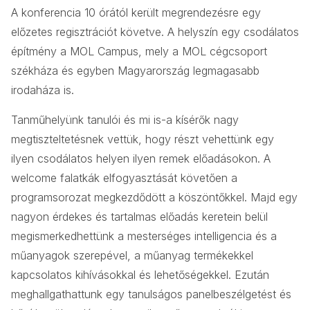
A konferencia 10 órától került megrendezésre egy
előzetes regisztrációt követve. A helyszín egy csodálatos
építmény a MOL Campus, mely a MOL cégcsoport
székháza és egyben Magyarország legmagasabb
irodaháza is.
Tanműhelyünk tanulói és mi is-a kísérők nagy
megtiszteltetésnek vettük, hogy részt vehettünk egy
ilyen csodálatos helyen ilyen remek előadásokon. A
welcome falatkák elfogyasztását követően a
programsorozat megkezdődött a köszöntőkkel. Majd egy
nagyon érdekes és tartalmas előadás keretein belül
megismerkedhettünk a mesterséges intelligencia és a
műanyagok szerepével, a műanyag termékekkel
kapcsolatos kihívásokkal és lehetőségekkel. Ezután
meghallgathattunk egy tanulságos panelbeszélgetést és