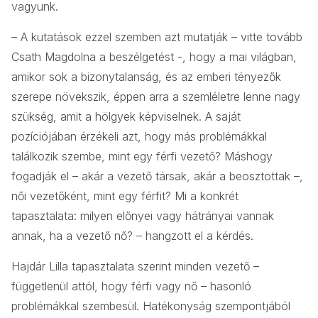
vagyunk.
– A kutatások ezzel szemben azt mutatják – vitte tovább
Csath Magdolna a beszélgetést -, hogy a mai világban,
amikor sok a bizonytalanság, és az emberi tényezők
szerepe növekszik, éppen arra a szemléletre lenne nagy
szükség, amit a hölgyek képviselnek. A saját
pozíciójában érzékeli azt, hogy más problémákkal
találkozik szembe, mint egy férfi vezető? Máshogy
fogadják el – akár a vezető társak, akár a beosztottak –,
női vezetőként, mint egy férfit? Mi a konkrét
tapasztalata: milyen előnyei vagy hátrányai vannak
annak, ha a vezető nő? – hangzott el a kérdés.
Hajdár Lilla tapasztalata szerint minden vezető –
függetlenül attól, hogy férfi vagy nő – hasonló
problémákkal szembesül. Hatékonyság szempontjából