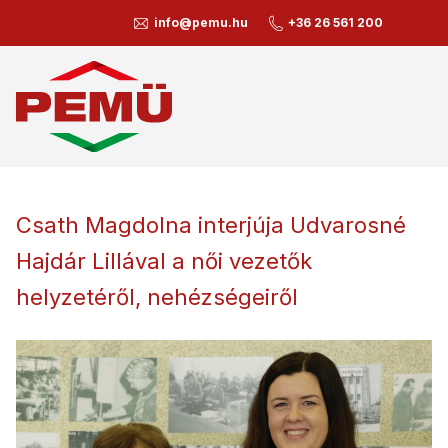
info@pemu.hu
+36 26 561 200
Csath Magdolna interjúja Udvarosné
Hajdár Lillával a női vezetők
helyzetéről, nehézségeiről