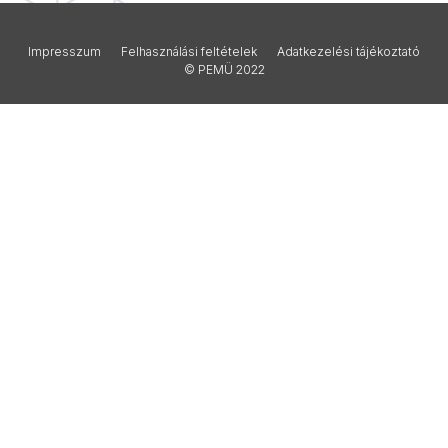
Impresszum
Felhasználási feltételek
Adatkezelési tájékoztató
© PEMÜ 2022