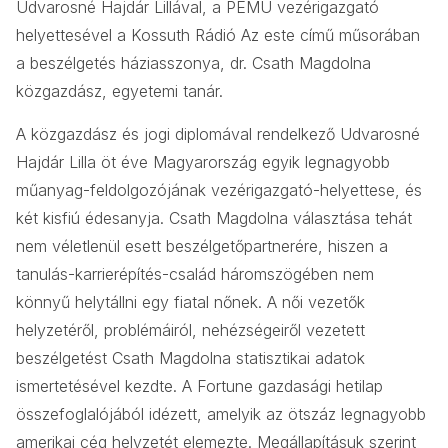
Udvarosné Hajdár Lillával, a PEMÜ vezérigazgató
helyettesével a Kossuth Rádió Az este című műsorában
a beszélgetés háziasszonya, dr. Csath Magdolna
közgazdász, egyetemi tanár.
A közgazdász és jogi diplomával rendelkező Udvarosné
Hajdár Lilla öt éve Magyarország egyik legnagyobb
műanyag-feldolgozójának vezérigazgató-helyettese, és
két kisfiú édesanyja. Csath Magdolna választása tehát
nem véletlenül esett beszélgetőpartnerére, hiszen a
tanulás-karrierépítés-család háromszögében nem
könnyű helytállni egy fiatal nőnek. A női vezetők
helyzetéről, problémáiról, nehézségeiről vezetett
beszélgetést Csath Magdolna statisztikai adatok
ismertetésével kezdte. A Fortune gazdasági hetilap
összefoglalójából idézett, amelyik az ötszáz legnagyobb
amerikai cég helyzetét elemezte. Megállapításuk szerint