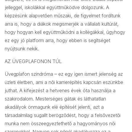
jelleggel, iskolákkal együttműködve dolgozunk. A
képzésünk alapvetően műszaki, de figyelmet fordítunk
arra is, hogy a diákok megismerjék a vállalati kultúrát,
hogy hogyan kell együttműködni a kollégákkal, úgyhogy
ez egy jó platform arra, hogy ebben is segítséget
nyújtsunk nekik.
AZ ÜVEGPLAFONON TÚL
Üvegplafon szindróma – ez egy igen ismert jelenség az
üzleti életben, ami a női karrierépítés kapcsán eszünkbe
juthat. A kifejezést a hetvenes évek óta használja a
szakirodalom. Mesterséges gátak és láthatatlan
akadályok önmagunk elé építését jelenti, azt a
társadalmilag sugallt berögződést, hogy a felsővezetői
munka nem összeegyeztethető a hagyományos női
szerepekkel. Nagyon sok nőnél akadályozza ez a