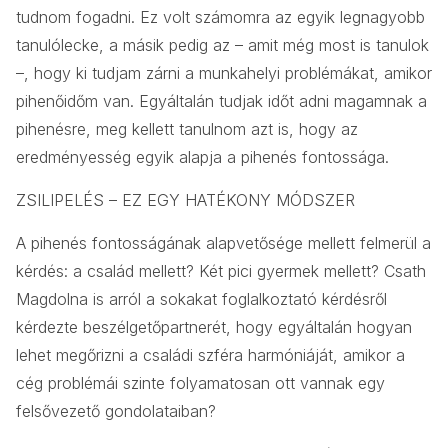
tudnom fogadni. Ez volt számomra az egyik legnagyobb
tanulólecke, a másik pedig az – amit még most is tanulok
–, hogy ki tudjam zárni a munkahelyi problémákat, amikor
pihenőidőm van. Egyáltalán tudjak időt adni magamnak a
pihenésre, meg kellett tanulnom azt is, hogy az
eredményesség egyik alapja a pihenés fontossága.
ZSILIPELÉS – EZ EGY HATÉKONY MÓDSZER
A pihenés fontosságának alapvetősége mellett felmerül a
kérdés: a család mellett? Két pici gyermek mellett? Csath
Magdolna is arról a sokakat foglalkoztató kérdésről
kérdezte beszélgetőpartnerét, hogy egyáltalán hogyan
lehet megőrizni a családi szféra harmóniáját, amikor a
cég problémái szinte folyamatosan ott vannak egy
felsővezető gondolataiban?