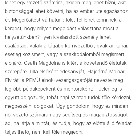
lehet egy vezető számára, akiben meg lehet bízni, akit
biztonsággal lehet követni, ha az ember útelágazáshoz
ér. Megerősítést várhatunk tőle, fel lehet tenni neki a
kérdést, hogy milyen megoldást választana most a
helyzetünkben? Ilyen kiválasztott személy lehet
családtag, valaki a tágabb környezetből, gyakran tanár,
esetleg közismert, vagy a szakirodalomból megismert
elöljáró. Csath Magdolna is kitért a követendő életutak
szerepére. Lilla elsőként édesanyját, Hajdárné Molnár
Elvirát, a PEMÜ elnök-vezérigazgatóját nevezte meg
legfőbb példaképeként és mentoraként: – Jelenleg is
együtt dolgozunk, tehát napi szinten tudok tőle kérdezni,
megbeszélni dolgokat. Úgy gondolom, hogy ez minden
női vezető számára nagy segítség és magabiztosságot
ad, ha látja a mintát, és tudja, hogy az előtte álló feladat
teljesíthető, nem kell tőle megijedni.