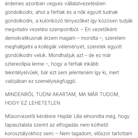
érdemes azonban vegyes vállalatvezetésben
gondolkodni, ahol a férfiak és a nők együtt tudnak
gondolkodni, a különböző tényezőket így közösen tudják
megvitatni vezetési szempontból. – Én vezetőként
demokratikusnak érzem magam – mondta –, szeretem
meghallgatni a kollégák véleményét, szeretek együtt
gondolkodni velük. Mondhatjuk azt – de ez már
sztereotípia lenne –, hogy a férfiak inkább
tekintélyelvűek, bár ezt sem jelenteném így ki, mert
valójában ez személyiségfüggő.
MINDENRŐL TUDNI AKARTAM, MA MÁR TUDOM,
HOGY EZ LEHETETLEN
Műsorvezetői kérdésre Hajdár Lilla elmondta még, hogy
tapasztalata szerint az elfogadás nem köthető
korosztályokhoz sem: – Nem tagadom, először tartottam