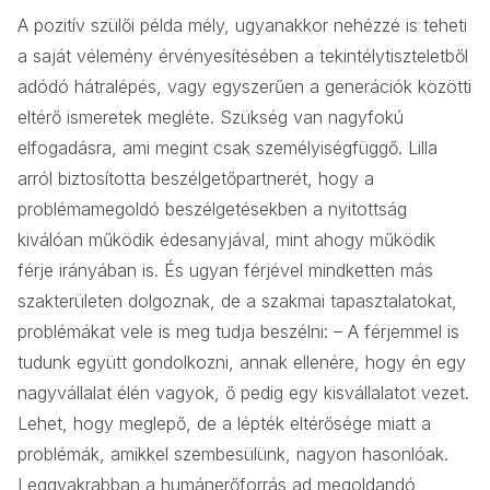
A pozitív szülői példa mély, ugyanakkor nehézzé is teheti
a saját vélemény érvényesítésében a tekintélytiszteletből
adódó hátralépés, vagy egyszerűen a generációk közötti
eltérő ismeretek megléte. Szükség van nagyfokú
elfogadásra, ami megint csak személyiségfüggő. Lilla
arról biztosította beszélgetőpartnerét, hogy a
problémamegoldó beszélgetésekben a nyitottság
kiválóan működik édesanyjával, mint ahogy működik
férje irányában is. És ugyan férjével mindketten más
szakterületen dolgoznak, de a szakmai tapasztalatokat,
problémákat vele is meg tudja beszélni: – A férjemmel is
tudunk együtt gondolkozni, annak ellenére, hogy én egy
nagyvállalat élén vagyok, ő pedig egy kisvállalatot vezet.
Lehet, hogy meglepő, de a lépték eltérősége miatt a
problémák, amikkel szembesülünk, nagyon hasonlóak.
Leggyakrabban a humánerőforrás ad megoldandó