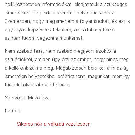
nélkülözhetetlen információkat, elsajátítsuk a szükséges
ismereteket. Én például szeretek belső auditálni az
üzemekben, hogy megismerjem a folyamatokat, és ezt is
egy olyan képzésnek tekintem, ami által megfelelő
szinten tudom végezni a munkámat.
Nem szabad félni, nem szabad megijedni azoktól a
szituációktól, amiben úgy érzi az ember, hogy nincs meg
a kellő önbizalma még. Magabiztosan bele kell állni az új,
ismeretlen helyzetekbe, próbára tenni magunkat, mert így
tudunk folyamatosan fejlődni.
Szerző: J. Mező Éva
Forrás:
Sikeres nők a vállalati vezetésben