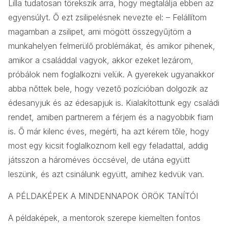
Lilla tudatosan törekszik arra, hogy megtalálja ebben az
egyensúlyt. Ő ezt zsilipelésnek nevezte el: – Felállítom
magamban a zsilipet, ami mögött összegyűjtöm a
munkahelyen felmerülő problémákat, és amikor pihenek,
amikor a családdal vagyok, akkor ezeket lezárom,
próbálok nem foglalkozni velük. A gyerekek ugyanakkor
abba nőttek bele, hogy vezető pozícióban dolgozik az
édesanyjuk és az édesapjuk is. Kialakítottunk egy családi
rendet, amiben partnerem a férjem és a nagyobbik fiam
is. Ő már kilenc éves, megérti, ha azt kérem tőle, hogy
most egy kicsit foglalkoznom kell egy feladattal, addig
játsszon a hároméves öccsével, de utána együtt
leszünk, és azt csinálunk együtt, amihez kedvük van.
A PÉLDAKÉPEK A MINDENNAPOK ÖRÖK TANÍTÓI
A példaképek, a mentorok szerepe kiemelten fontos