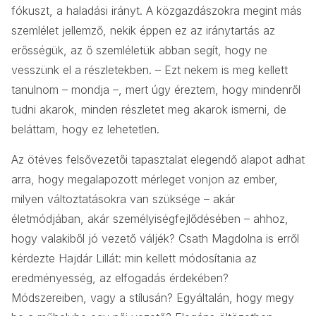
fókuszt, a haladási irányt. A közgazdászokra megint más
szemlélet jellemző, nekik éppen ez az iránytartás az
erősségük, az ő szemléletük abban segít, hogy ne
vesszünk el a részletekben. – Ezt nekem is meg kellett
tanulnom – mondja –, mert úgy éreztem, hogy mindenről
tudni akarok, minden részletet meg akarok ismerni, de
beláttam, hogy ez lehetetlen.
Az ötéves felsővezetői tapasztalat elegendő alapot adhat
arra, hogy megalapozott mérleget vonjon az ember,
milyen változtatásokra van szüksége – akár
életmódjában, akár személyiségfejlődésében – ahhoz,
hogy valakiből jó vezető váljék? Csath Magdolna is erről
kérdezte Hajdár Lillát: min kellett módosítania az
eredményesség, az elfogadás érdekében?
Módszereiben, vagy a stílusán? Egyáltalán, hogy megy