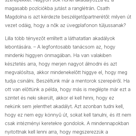
magasabb pozíciókba jutást a ranglétrán. Csath
Magdolna is azt kérdezte beszélgetőpartnerétől: milyen út
vezet odáig, hogy a nők az üvegplafonon túljussanak?
Lilla több tényezőt említett a láthatatlan akadályok
lebontására. – A legfontosabb tanácsom az, hogy
mindenki higgyen önmagában. Ha van valakiben
késztetés arra, hogy merjen nagyot álmodni és azt
megvalósítsa, akkor mindenekelőtt higgye el, hogy meg
tudja csinálni. Beszéltünk már a mentorok szerepéről. Ha
ott van előttünk a példa, hogy más is meglépte már ezt a
szintet és neki sikerült, akkor el kell hinni, hogy ez
nekünk sem jelenthet akadályt. Azt azonban tudni kell,
hogy ez nem egy könnyű út, sokat kell tanulni, és itt nem
csak intézményi keretekre gondolok. A mindennapokban
nyitottnak kell lenni arra, hogy megszerezzük a