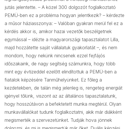
jutás jelentette. – A közel 300 dolgozót foglalkoztató
PEMÜ-ben ez a probléma hogyan jelentkezik? – kérdezte
a műsor háziasszonya: – Valóban gyakran merül fel ez a
kérdés akkor is, amikor hazai vezetők beszélgetnek
egymással – idézte a magyarországi tapasztalatot Lilla,
majd hozzátette saját vállalatuk gyakorlatát –, és nem
mondom, hogy nekünk nincsenek ezzel fejfájós
időszakaink, de nagy segítség számunkra, hogy több
mint egy évtizeddel ezelőtt elindítottuk a PEMÜ-ben a
fiatalok képzésére Tanműhelyünket. Ez főleg a
kezdetekben, de talán még jelenleg is, rengeteg energiát
igényel tőlünk, viszont az az általános tapasztalatunk,
hogy hosszútávon a befektetett munka megtérül. Olyan
munkavállalókat tudunk foglalkoztatni, akik már diákként
megismerték a szervezetünket. Tudják hova jönnek
dolgozni, és mi is megismertük már őket. Duális képzési