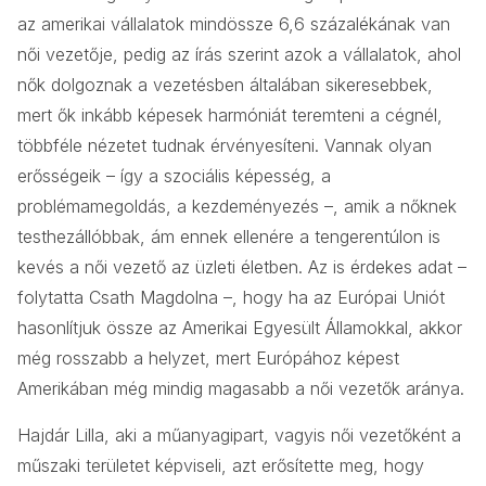
az amerikai vállalatok mindössze 6,6 százalékának van
női vezetője, pedig az írás szerint azok a vállalatok, ahol
nők dolgoznak a vezetésben általában sikeresebbek,
mert ők inkább képesek harmóniát teremteni a cégnél,
többféle nézetet tudnak érvényesíteni. Vannak olyan
erősségeik – így a szociális képesség, a
problémamegoldás, a kezdeményezés –, amik a nőknek
testhezállóbbak, ám ennek ellenére a tengerentúlon is
kevés a női vezető az üzleti életben. Az is érdekes adat –
folytatta Csath Magdolna –, hogy ha az Európai Uniót
hasonlítjuk össze az Amerikai Egyesült Államokkal, akkor
még rosszabb a helyzet, mert Európához képest
Amerikában még mindig magasabb a női vezetők aránya.
Hajdár Lilla, aki a műanyagipart, vagyis női vezetőként a
műszaki területet képviseli, azt erősítette meg, hogy