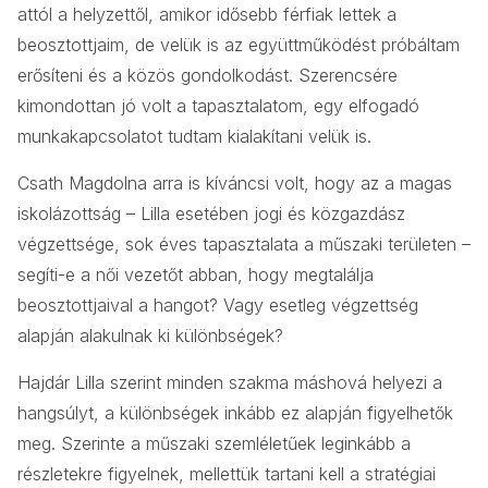
attól a helyzettől, amikor idősebb férfiak lettek a
beosztottjaim, de velük is az együttműködést próbáltam
erősíteni és a közös gondolkodást. Szerencsére
kimondottan jó volt a tapasztalatom, egy elfogadó
munkakapcsolatot tudtam kialakítani velük is.
Csath Magdolna arra is kíváncsi volt, hogy az a magas
iskolázottság – Lilla esetében jogi és közgazdász
végzettsége, sok éves tapasztalata a műszaki területen –
segíti-e a női vezetőt abban, hogy megtalálja
beosztottjaival a hangot? Vagy esetleg végzettség
alapján alakulnak ki különbségek?
Hajdár Lilla szerint minden szakma máshová helyezi a
hangsúlyt, a különbségek inkább ez alapján figyelhetők
meg. Szerinte a műszaki szemléletűek leginkább a
részletekre figyelnek, mellettük tartani kell a stratégiai