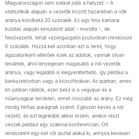
Magyarországon sem sokkal jobb a helyzet: – A
statisztikák alapján a vezetők között hazánkban a nők
aránya körülbelül 20 százalék. Ez egy friss kamarai
kutatás alapján kimutatott adat – mondta –, de
felsővezetői, tehát vezérigazgatói pozícióban mindössze
6 százalék. Hozzá kell azonban azt is tenni, hogy
ágazatonként eltérőek ezek az adatok, vannak olyan
területek, ahol lényegesen magasabb a női vezetők
aránya, vagy legalább is kiegyenlítettebb, így például a
bankszektorban vagy a közszférában. Az iparban, amire
én jobban rálátok, ezen belül is a vegyipar és a
műanyagipar területén, ennél rosszabb az arány. Ez még
mindig férfias iparágnak számít. Egészen kevés a női
vezető, és ezt leginkább akkor érzem, amikor részt
veszek például egy szakmai konferencián. Ott
rendszerint egy-két női asztal alakul ki, annyira kevesen