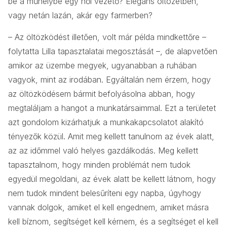
be a műhelybe egy női vezető? Elegáns öltözetben,
vagy netán lazán, akár egy farmerben?
– Az öltözködést illetően, volt már példa mindkettőre –
folytatta Lilla tapasztalatai megosztását –, de alapvetően
amikor az üzembe megyek, ugyanabban a ruhában
vagyok, mint az irodában. Egyáltalán nem érzem, hogy
az öltözködésem bármit befolyásolna abban, hogy
megtaláljam a hangot a munkatársaimmal. Ezt a területet
azt gondolom kizárhatjuk a munkakapcsolatot alakító
tényezők közül. Amit meg kellett tanulnom az évek alatt,
az az időmmel való helyes gazdálkodás. Meg kellett
tapasztalnom, hogy minden problémát nem tudok
egyedül megoldani, az évek alatt be kellett látnom, hogy
nem tudok mindent belesűríteni egy napba, úgyhogy
vannak dolgok, amiket el kell engednem, amiket másra
kell bíznom, segítséget kell kérnem, és a segítséget el kell