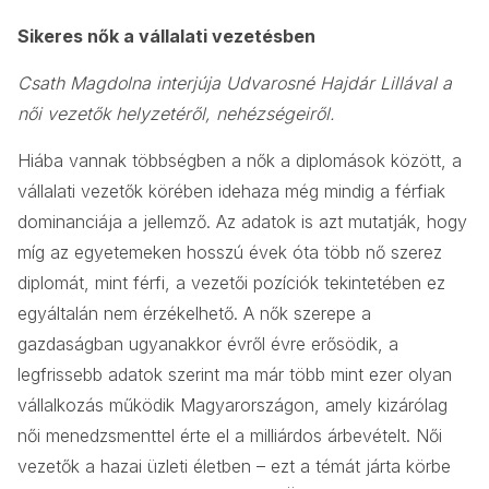
Sikeres nők a vállalati vezetésben
Csath Magdolna interjúja Udvarosné Hajdár Lillával a
női vezetők helyzetéről, nehézségeiről.
Hiába vannak többségben a nők a diplomások között, a
vállalati vezetők körében idehaza még mindig a férfiak
dominanciája a jellemző. Az adatok is azt mutatják, hogy
míg az egyetemeken hosszú évek óta több nő szerez
diplomát, mint férfi, a vezetői pozíciók tekintetében ez
egyáltalán nem érzékelhető. A nők szerepe a
gazdaságban ugyanakkor évről évre erősödik, a
legfrissebb adatok szerint ma már több mint ezer olyan
vállalkozás működik Magyarországon, amely kizárólag
női menedzsmenttel érte el a milliárdos árbevételt. Női
vezetők a hazai üzleti életben – ezt a témát járta körbe