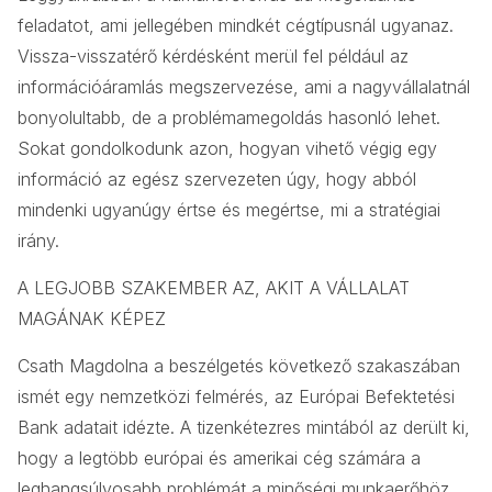
feladatot, ami jellegében mindkét cégtípusnál ugyanaz.
Vissza-visszatérő kérdésként merül fel például az
információáramlás megszervezése, ami a nagyvállalatnál
bonyolultabb, de a problémamegoldás hasonló lehet.
Sokat gondolkodunk azon, hogyan vihető végig egy
információ az egész szervezeten úgy, hogy abból
mindenki ugyanúgy értse és megértse, mi a stratégiai
irány.
A LEGJOBB SZAKEMBER AZ, AKIT A VÁLLALAT
MAGÁNAK KÉPEZ
Csath Magdolna a beszélgetés következő szakaszában
ismét egy nemzetközi felmérés, az Európai Befektetési
Bank adatait idézte. A tizenkétezres mintából az derült ki,
hogy a legtöbb európai és amerikai cég számára a
leghangsúlyosabb problémát a minőségi munkaerőhöz